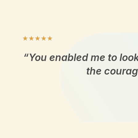
B
★
★
★
★
★
e
“You enabled me to look 
w
the coura­g
e
r
­
t
e
t