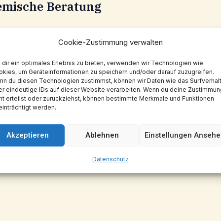
e­mi­sche Beratung
Cookie-Zustimmung verwalten
ing
dir ein optimales Erlebnis zu bieten, verwenden wir Technologien wie
kies, um Geräteinformationen zu speichern und/oder darauf zuzugreifen.
n du diesen Technologien zustimmst, können wir Daten wie das Surfverhal
r eindeutige IDs auf dieser Website verarbeiten. Wenn du deine Zustimmun
ht erteilst oder zurückziehst, können bestimmte Merkmale und Funktionen
inträchtigt werden.
Akzeptieren
Ablehnen
Einstellungen Anseh
Daten­schutz
on