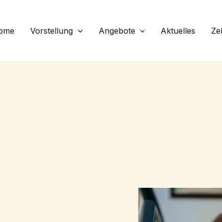
ome
Vorstel­lung
Angebo­te
Aktuel­les
Ze