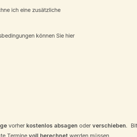
­ne ich eine zusätz­li­che
­be­din­gun­gen können Sie hier
­ge
vorher
kosten­los
absagen
oder
verschie­ben
. Bi
­te Termi­ne
voll berech­net
werden müssen.