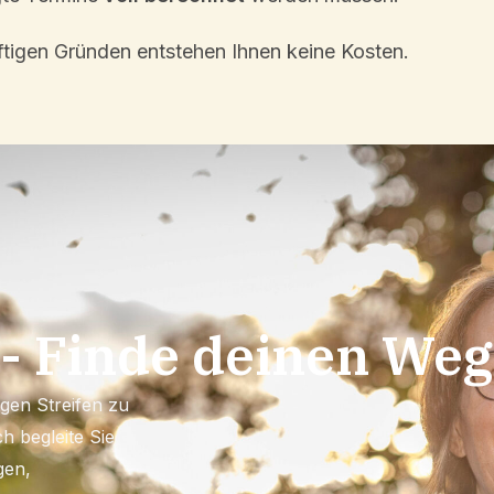
fti­gen Gründen entste­hen Ihnen keine Kosten.
- Finde deinen Weg
igen Streifen zu
h begleite Sie
gen,