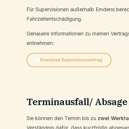
Für Super­vi­sio­nen außer­halb Emdens berech
Fahrzeitentschädigung.
Genaue­re Infor­ma­tio­nen zu meinen Vertrags
entnehmen:
Download Super­vi­si­ons­ver­trag
Terminausfall/ Absage
Sie können den Termin bis zu
zwei Werkta
Verständ­nis dafür, dass kurzfris­tig abgesag