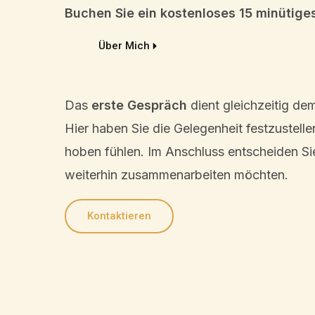
Buchen Sie ein kosten­lo­ses 15 minüti­ge
Über Mich
Das
erste Gespräch
dient gleich­zei­tig de
Hier haben Sie die Gelegen­heit festzu­stel­l
ho­ben fühlen. Im Anschluss entschei­den Si
weiter­hin zusam­men­ar­bei­ten möchten.
Kontak­tie­ren