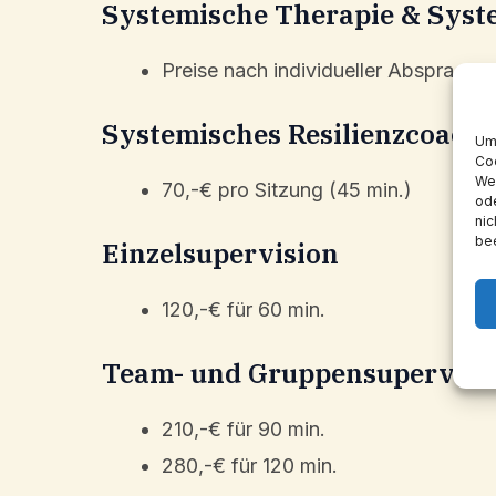
Syste­mi­sche Thera­pie & Syst
m
Preise nach indivi­du­el­ler Absprache
i
t
Syste­mi­sches Resilienzcoach
Um 
Coo
5
Wen
70,-€ pro Sitzung (45 min.)
ode
v
nic
bee
Einzel­su­per­vi­si­on
o
n
120,-€ für 60 min.
Team- und Gruppensupervisi
5
210,-€ für 90 min.
280,-€ für 120 min.