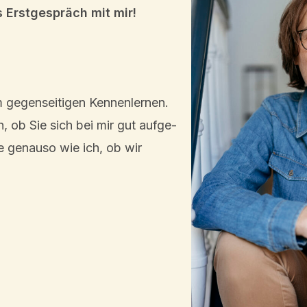
s Erstge­spräch mit mir!
m gegen­sei­ti­gen Kennen­ler­nen.
en, ob Sie sich bei mir gut aufge­
e genau­so wie ich, ob wir