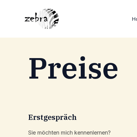
Zum
Inhalt
H
springen
Preise
Erstge­spräch
Sie möchten mich kennen­ler­nen?