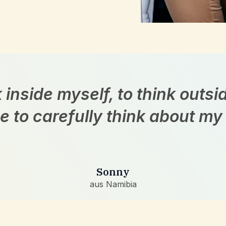
inside myself, to think outs
e to careful­ly think about my
Sonny
aus Namibia