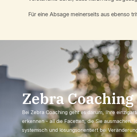
Für eine Absage meiner­seits aus ebenso tri
Zebra Coaching 
Bei Zebra Coaching geht es darum, Ihre einzigart
erkennen - all die Facetten, die Sie ausmachen. Ic
systemisch und lösungsorientiert bei Veränderun