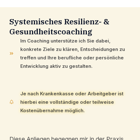
Syste­mi­sches Resili­enz- &
Gesundheitscoaching
Im Coaching unter­stüt­ze ich Sie dabei,
konkre­te Ziele zu klären, Entschei­dun­gen zu
treffen und Ihre beruf­li­che oder persön­li­che
Entwick­lung aktiv zu gestalten.
Je nach Kranken­kas­se oder Arbeit­ge­ber ist
hierbei eine vollstän­di­ge oder teilwei­se
Kosten­über­nah­me möglich.
Diese Anlie­gen begeg­nen mir in der Praxis