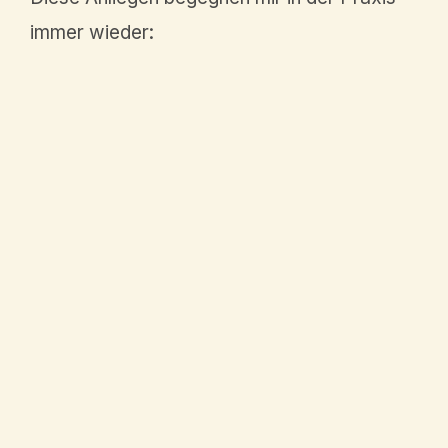
immer wieder:
Perfek­tio­nis­mus
Selbst­zwei­fel
Selbst­wert­pro­ble­me
Dauer­stress