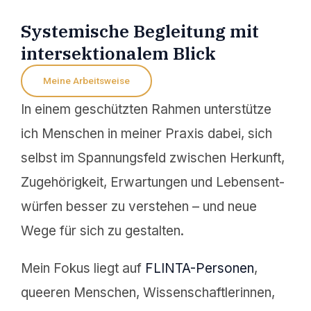
Syste­mi­sche Beglei­tung mit
inter­sek­tio­na­lem Blick
Meine Arbeits­wei­se
In einem geschütz­ten Rahmen unter­stüt­ze
ich Menschen in meiner Praxis dabei, sich
selbst im Spannungs­feld zwischen Herkunft,
Zugehö­rig­keit, Erwar­tun­gen und Lebens­ent­
wür­fen besser zu verste­hen – und neue
Wege für sich zu gestalten.
Mein Fokus liegt auf
FLINTA-Perso­nen
,
queeren Menschen, Wissen­schaft­le­rin­nen,