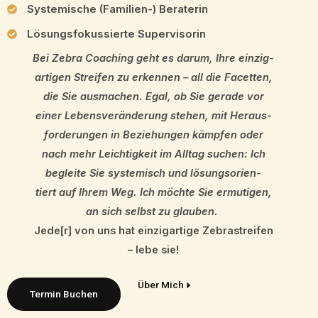
Syste­mi­sche (Famili­en-) Beraterin
Lösungs­fo­kus­sier­te Supervisorin
Bei Zebra Coaching geht es darum, Ihre einzig­
ar­ti­gen Strei­fen zu erken­nen – all die Facet­ten,
die Sie ausma­chen. Egal, ob Sie gerade vor
einer Lebens­ver­än­de­rung stehen, mit Heraus­
for­de­run­gen in Bezie­hun­gen kämpfen oder
nach mehr Leich­tig­keit im Alltag suchen: Ich
beglei­te Sie syste­misch und lösungs­ori­en­
tiert auf Ihrem Weg. Ich möchte Sie ermuti­gen,
an sich selbst zu glauben.
Jede[r] von uns hat einzig­ar­ti­ge Zebra­strei­fen
– lebe sie!
Über Mich
Termin Buchen