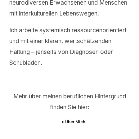
neuro­di­ver­sen Erwach­se­nen und Menschen
mit inter­kul­tu­rel­len Lebenswegen.
Ich arbei­te syste­misch ressour­cen­ori­en­tiert
und mit einer klaren, wertschät­zen­den
Haltung – jenseits von Diagno­sen oder
Schubladen.
Mehr über meinen beruf­li­chen Hinter­grund
finden Sie hier:
Über Mich